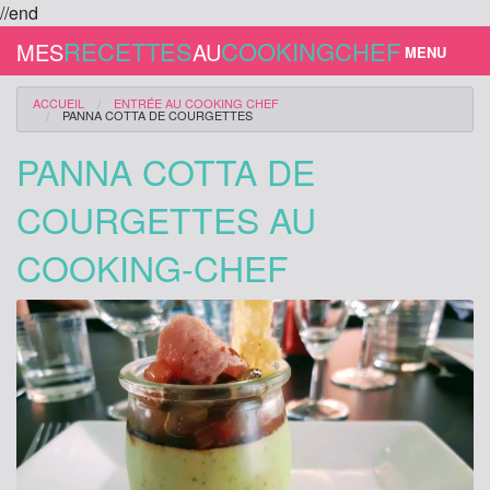
//end
RECETTES
COOKINGCHEF
MES
AU
MENU
NOUVELLE RECETTE
ACCUEIL
ENTRÉE
AU COOKING CHEF
PANNA COTTA DE COURGETTES
SE CONNECTER
PANNA COTTA DE
S'INSCRIRE
COURGETTES AU
RECETTES
COOKING-CHEF