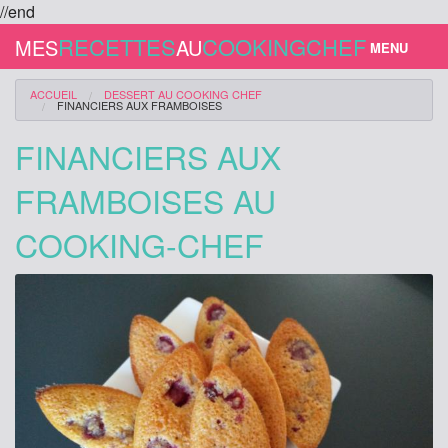
//end
RECETTES
COOKINGCHEF
MES
AU
MENU
NOUVELLE RECETTE
ACCUEIL
DESSERT
AU COOKING CHEF
FINANCIERS AUX FRAMBOISES
SE CONNECTER
FINANCIERS AUX
S'INSCRIRE
FRAMBOISES AU
RECETTES
COOKING-CHEF