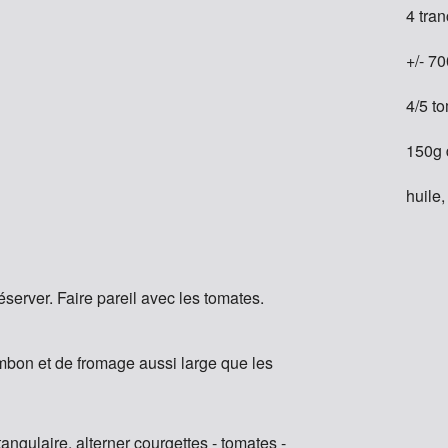
4 tra
+/- 7
4/5 t
150g 
huile,
server. Faire pareil avec les tomates.
bon et de fromage aussi large que les
angulaire, alterner courgettes - tomates -