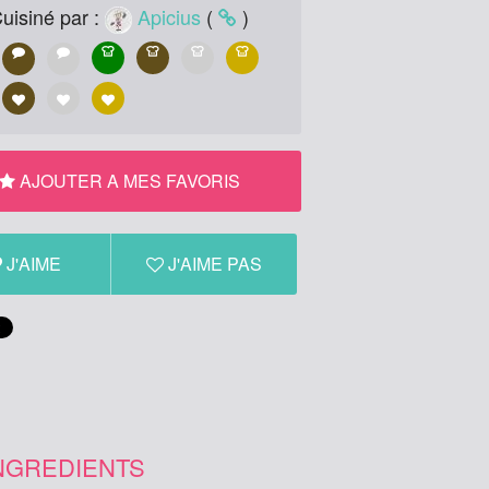
uisiné par :
Apicius
(
)
AJOUTER A MES FAVORIS
J'AIME
J'AIME PAS
NGREDIENTS