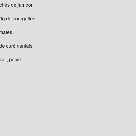
nches de jambon
00g de courgettes
omates
de curé nantais
 sel, poivre