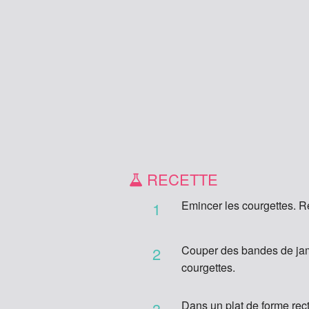
RECETTE
Emincer les courgettes. Ré
1
Couper des bandes de jam
2
courgettes.
Dans un plat de forme rect
3