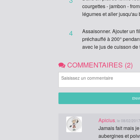
courgettes - jambon - froma
légumes et aller jusqu'au 
Assaisonner. Ajouter un fil
4
préchauffé à 200° pendant 
avec le jus de cuisson de
COMMENTAIRES (2)
ENV
Apicius
, le 08/02/201
Jamais fait mais je
aubergines et poiv