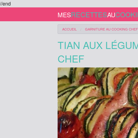
//end
RECETTES
COOK
MES
AU
ACCUEIL
GARNITURE
AU COOKING CHEF
TIAN AUX LÉGU
CHEF