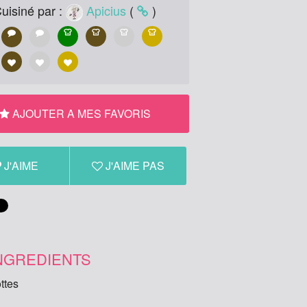
uisiné par :
Apicius
(
)
AJOUTER A MES FAVORIS
J'AIME
J'AIME PAS
NGREDIENTS
ttes