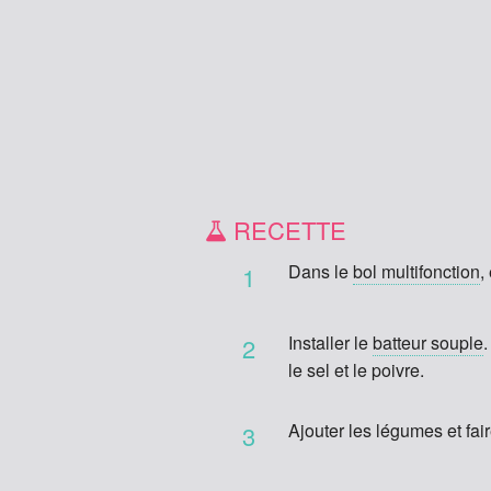
RECETTE
Dans le
bol multifonction
,
1
Installer le
batteur souple
2
le sel et le poivre.
Ajouter les légumes et fai
3