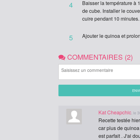
Baisser la température à 10
4
de cube. Installer le couve
cuire pendant 10 minutes.
Ajouter le quinoa et prolo
5
COMMENTAIRES (2)
ENV
Kat Cheapchic
, le 
Recette testée hier
car plus de quinoa 
est parfait . J'ai 