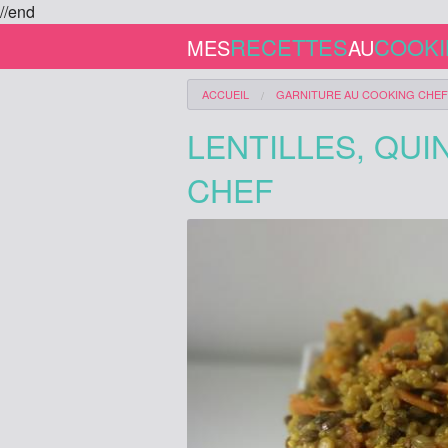
//end
RECETTES
COOK
MES
AU
ACCUEIL
GARNITURE
AU COOKING CHEF
LENTILLES, QU
CHEF