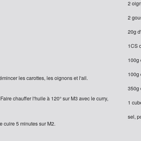
2 oig
2 gou
20g d
1CS d
100g d
100g 
 émincer les carottes, les oignons et l'ail.
350g 
. Faire chauffer l'huile à 120° sur M3 avec le curry,
1 cub
sel, p
re cuire 5 minutes sur M2.