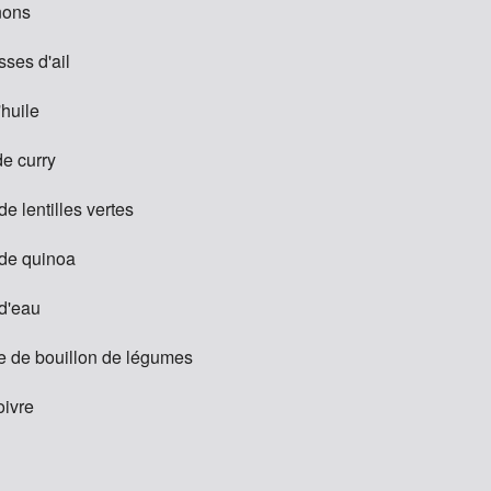
nons
sses d'ail
'huile
e curry
e lentilles vertes
de quinoa
d'eau
e de bouillon de légumes
oivre