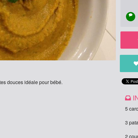
ates douces idéale pour bébé.
I
5 caro
3 pat
2 cou