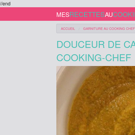
//end
RECETTES
COOK
MES
AU
ACCUEIL
GARNITURE
AU COOKING CHEF
DOUCEUR DE CA
COOKING-CHEF