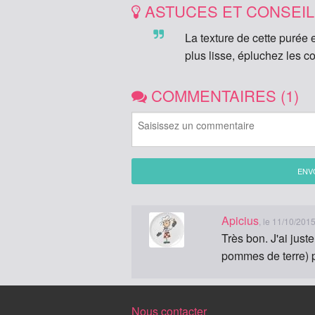
ASTUCES ET CONSEI
La texture de cette purée 
plus lisse, épluchez les c
COMMENTAIRES (1)
ENV
Apicius
, le 11/10/201
Très bon. J'ai just
pommes de terre) po
Nous contacter