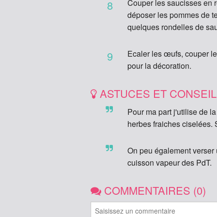
Couper les saucisses en r
8
déposer les pommes de te
quelques rondelles de sau
Ecaler les œufs, couper l
9
pour la décoration.
ASTUCES ET CONSEI
Pour ma part j'utilise de la
herbes fraiches ciselées. 
On peu également verser u
cuisson vapeur des PdT.
COMMENTAIRES (0)