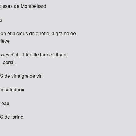
cisses de Montbéliard
s
on et 4 clous de girofle, 3 graine de
iève
ses d'ail, 1 feuille laurier, thym,
 ,persil.
S de vinaigre de vin
de saindoux
d'eau
S de farine