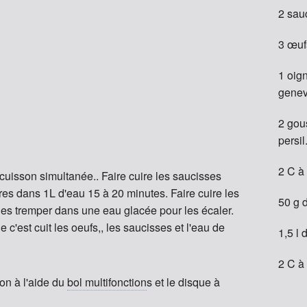
2 sau
3 œuf
1 oign
genev
2 gous
persil.
2 C à 
uisson simultanée.. Faire cuire les saucisses
es dans 1L d'eau 15 à 20 minutes. Faire cuire les
50 g 
 les tremper dans une eau glacée pour les écaler.
 c'est cuit les oeufs,, les saucisses et l'eau de
1,5 l 
2 C à 
on à l'aide du
bol multifonction
s et le disque à