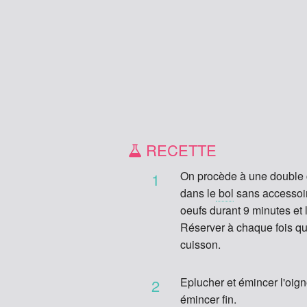
RECETTE
On procède à une double c
1
dans le
bol
sans accessoir
oeufs durant 9 minutes et
Réserver à chaque fois que
cuisson.
Eplucher et émincer l'oign
2
émincer fin.