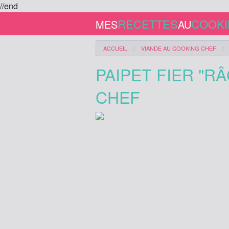
//end
RECETTES
COOK
MES
AU
ACCUEIL
VIANDE
AU COOKING CHEF
PAIPET FIER "
CHEF